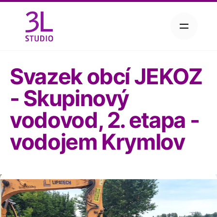
P
ř
e
j
í
Svazek obcí JEKOZ
t
n
- Skupinový
a
o
vodovod, 2. etapa -
b
s
vodojem Krymlov
a
h