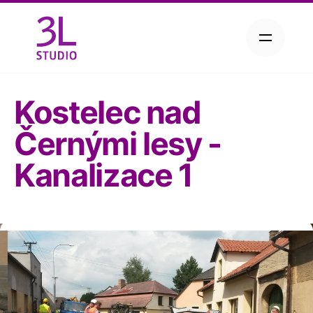
P
ř
e
j
í
Kostelec nad
t
n
Černými lesy -
a
o
Kanalizace 1
b
s
a
h