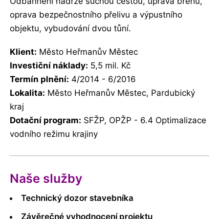
Odbahnění nádrže suchou cestou, úprava břehů,
oprava bezpečnostního přelivu a výpustního
objektu, vybudování dvou tůní.
Klient:
Město Heřmanův Městec
Investiční náklady:
5,5 mil. Kč
Termín plnění:
4/2014 - 6/2016
Lokalita:
Město Heřmanův Městec, Pardubický
kraj
Dotační program:
SFŽP,
OPŽP
- 6.4 Optimalizace
vodního režimu krajiny
Naše služby
Technický dozor stavebníka
Závěrečné vyhodnocení projektu